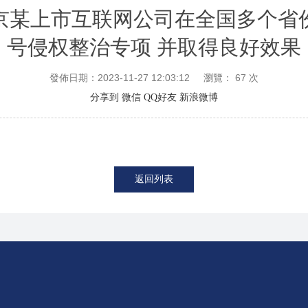
京某上市互联网公司在全国多个省
号侵权整治专项 并取得良好效果
發佈日期：2023-11-27 12:03:12
瀏覽：
67
次
分享到
微信
QQ好友
新浪微博
返回列表