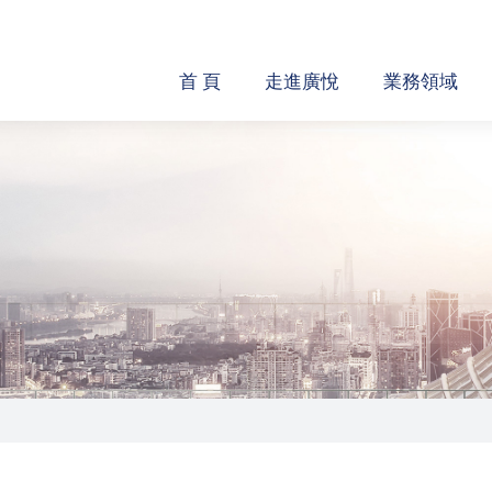
首 頁
走進廣悅
業務領域