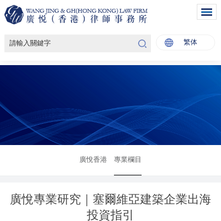
繁体
廣悅香港
專業欄目
廣悅專業研究｜塞爾維亞建築企業出海
投資指引