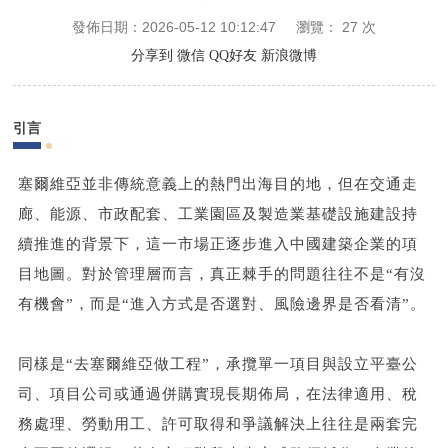
發佈日期：2026-05-12 10:12:47
瀏覽：
27
次
分享到
微信
QQ好友
新浪微博
引言
塞爾維亞並非傳統意義上的熱門出海目的地，但在交通走
廊、能源、市政配套、工業園區及製造業基礎設施建設持
續推進的背景下，這一市場正逐步進入中國建築企業的項
目地圖。對於管理層而言，真正棘手的問題往往不是“有沒
有機會”，而是“進入方式是否選對、風險邊界是否看清”。
同樣是“去塞爾維亞做工程”，承攬單一項目與設立平臺公
司、項目公司或通過併購實現長期佈局，在法律適用、稅
務處理、勞動用工、許可取得和爭議解決上往往是兩套完