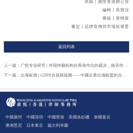
供稿丨廣悅香港辦公室
編輯丨吳寶渲
審核丨黃曉俊
審定丨品牌宣傳與市場拓展委
返回列表
上一篇：
广悦专业研究 | 外国仲裁机构在香港作出的裁决，能否作为“香港裁决”在内地执行？
下一篇：
出海歐洲 | GDPR合規路線圖——中國企業出海歐盟的合規行動清單
中國廣州
中國深圳
中國香港
美國洛杉磯
泰國曼谷
澳洲悉尼
日本東京
義大利米蘭