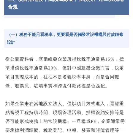
合規
（一）稅務不能只看稅率，更要看是否觸發常設機構與付款鏈條
設計
從公開資料看，塞爾維亞企業所得稅稅率通常爲15%，標
準增值稅稅率通常爲20%。但對中國建築企業而言，決定
項目實際成本的，往往不是名義稅率本身，而是合同鏈
條、發票流、駐場事實和跨境付款路徑是否匹配。
如果企業未在當地設立法人、僅以項目方式進入，還應重
點審視工程持續時間、現場管理活動、授權簽約安排等是
否可能形成稅務上的常設機構。一旦構成PE，企業通常需
要承擔利潤歸屬、稅務登記、申報、發票和賬簿管理等一