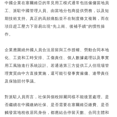
中國企業在塞爾維亞的常見用工模式通常包括僱傭當地員
工、派駐中國管理人員、由當地分包商提供勞務，以及短
期技術支持。真正的高頻痛點並不在制度條文複雜，而在
項目趕工壓力下容易出現“先上崗、後補手續”的慣性操
作。
企業應圍繞外國人員合法居留與工作授權、勞動合同本地
化、工資和工時安排、工傷責任、個人數據處理以及事實
用工風險進行系統設計。若通過第三方提供工人但現場管
理實質由中方直接實施，還可能引發事實僱傭、連帶責任
及保險賠付爭議。
對派駐人員而言，社保與個稅歸屬同樣不能後置處理。是
否繼續在中國繳納社保、是否需要在塞爾維亞繳費、是否
觸發當地稅收居民身份，都應結合停留天數、合同主體和