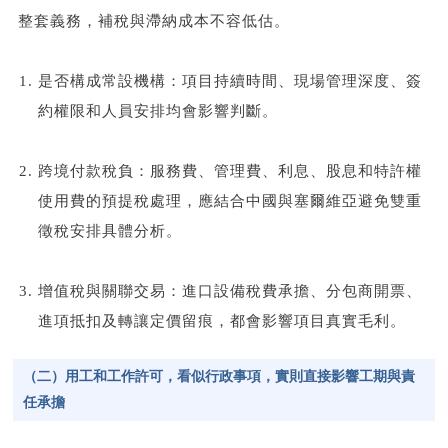
整套義務，補稅與滯納成本不容低估。
是否構成常設機構：項目持續時間、現場管理深度、簽
約權限和人員安排均會影響判斷。
跨境付款稅負：服務費、管理費、利息、股息和特許權
使用費的預提稅處理，應結合中國與塞爾維亞避免雙重
徵稅安排具體分析。
增值稅與關聯交易：進口設備稅費承擔、分包商開票、
進項抵扣及轉讓定價留痕，都會影響項目真實毛利。
（二）用工和工作許可，看似行政事項，實則直接影響工期與責
任承擔