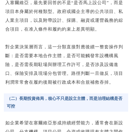
入塞爾維亞，最先要回答的不是“是否馬上設公司”，而是
項目本身屬於何種類型。政府或國企主導的公共項目、私
人業主項目，以及附帶設計、採購、融資或運營義務的綜
合項目，在准入條件和履約約束上差異明顯。
對企業決策層而言，這一分類直接對應後續一整套操作判
斷：是否需要本地合作主體，是否可能觸發常設機構風
險，是否需長期駐場與辦理工作許可，是否涉及設備進
口、保險安排及現場分包管理。路徑判斷一旦做反，項目
利潤常常會在履約後期被行政成本和合規補救吞掉。
（二）長期投資佈局，核心不只是設立主體，而是治理結構是否
可控
如企業希望在塞爾維亞形成持續經營能力，通常會在新設
公司、分支機構、項目公司、合資或收購現有主體之間作