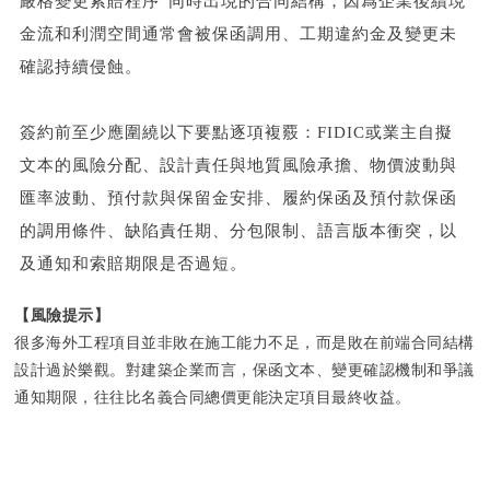
嚴格變更索賠程序”同時出現的合同結構，因爲企業後續現
金流和利潤空間通常會被保函調用、工期違約金及變更未
確認持續侵蝕。
簽約前至少應圍繞以下要點逐項複覈：
FIDIC
或業主自擬
文本的風險分配、設計責任與地質風險承擔、物價波動與
匯率波動、預付款與保留金安排、履約保函及預付款保函
的調用條件、缺陷責任期、分包限制、語言版本衝突，以
及通知和索賠期限是否過短。
【風險提示】
很多海外工程項目並非敗在施工能力不足，而是敗在前端合同結構
設計過於樂觀。對建築企業而言，保函文本、變更確認機制和爭議
通知期限，往往比名義合同總價更能決定項目最終收益。